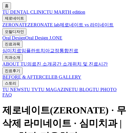
홈
TU DENTAL CLINIC
TU MARTH edition
제로네이트
ZERONATE
ZERONATE lab
제로네이트 vs 라미네이트
오랄디자인
Oral Design
Oral Design J.ONE
진료과목
심미치료
임플란트
치아교정
통합진료
치과소개
ABOUT TU
의료진 소개
공간 소개
위치 및 진료시간
진료후기
BEFORE & AFTER
CELEB GALLERY
스토리
TU NEWS
TU TV
TU MAGAZINE
TU BLOG
TU PHOTO
FAQ
제로네이트(ZERONATE) · 무
삭제 라미네이트 · 심미치과 |