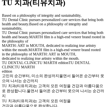
TU 치과(티유치과)
Based on a philosophy of integrity and sustainability,
TU Dental Clinic pursues personalized care services that bring both
health and beauty.
Based on a philosophy of integrity and
sustainability,
TU Dental Clinic pursues personalized care services that bring both
health and beauty.
MARTH film is a high-end veneer brand rooted in
the philosophy of
MARTH: ART in MOUTH, dedicated to realizing true artistry
within the mouth.
MARTH film is a high-end veneer brand rooted
in the philosophy of MARTH: ART in MOUTH,
dedicated to realizing true artistry within the mouth.
TU DENTAL CLINIC
TU MARTH edition
TU DENTAL
CLINIC
TU MARTH
edition
고민의 순간부터, 미소의 완성까지
울면서 들어온 순간부터 웃
으며 나서는 순간까지
TU 치과(티유치과)는 고객의 모든 여정을 건강과 아름다움으
로 완성합니다.
울면서 들어온 순간부터 웃으며 나서는 순간까
지
TU 치과(티유치과)는 고객의 모든 여정을
건강과 아름다움으로 완성합니다.