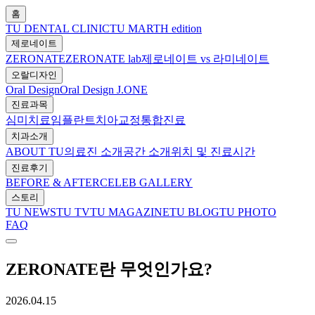
홈
TU DENTAL CLINIC
TU MARTH edition
제로네이트
ZERONATE
ZERONATE lab
제로네이트 vs 라미네이트
오랄디자인
Oral Design
Oral Design J.ONE
진료과목
심미치료
임플란트
치아교정
통합진료
치과소개
ABOUT TU
의료진 소개
공간 소개
위치 및 진료시간
진료후기
BEFORE & AFTER
CELEB GALLERY
스토리
TU NEWS
TU TV
TU MAGAZINE
TU BLOG
TU PHOTO
FAQ
ZERONATE란 무엇인가요?
2026.04.15