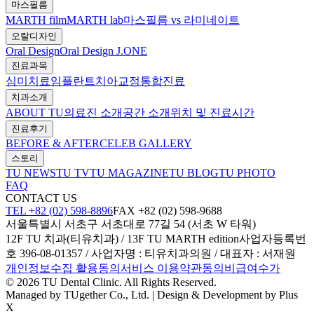
마스필름
MARTH film
MARTH lab
마스필름 vs 라미네이트
오랄디자인
Oral Design
Oral Design J.ONE
진료과목
심미치료
임플란트
치아교정
통합진료
치과소개
ABOUT TU
의료진 소개
공간 소개
위치 및 진료시간
진료후기
BEFORE & AFTER
CELEB GALLERY
스토리
TU NEWS
TU TV
TU MAGAZINE
TU BLOG
TU PHOTO
FAQ
CONTACT US
TEL +82 (02) 598-8896
FAX +82 (02) 598-9688
서울특별시 서초구 서초대로 77길 54 (서초 W 타워)
12F TU 치과(티유치과) / 13F TU MARTH edition
사업자등록번
호 396-08-01357 / 사업자명 : 티유치과의원 / 대표자 : 서재원
개인정보수집 활용동의
서비스 이용약관동의
비급여수가
© 2026 TU Dental Clinic. All Rights Reserved.
Managed by TUgether Co., Ltd. | Design & Development by Plus
X