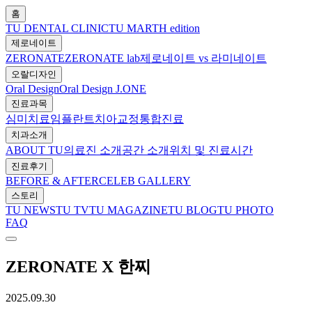
홈
TU DENTAL CLINIC
TU MARTH edition
제로네이트
ZERONATE
ZERONATE lab
제로네이트 vs 라미네이트
오랄디자인
Oral Design
Oral Design J.ONE
진료과목
심미치료
임플란트
치아교정
통합진료
치과소개
ABOUT TU
의료진 소개
공간 소개
위치 및 진료시간
진료후기
BEFORE & AFTER
CELEB GALLERY
스토리
TU NEWS
TU TV
TU MAGAZINE
TU BLOG
TU PHOTO
FAQ
ZERONATE X 한찌
2025.09.30