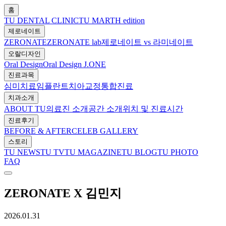
홈
TU DENTAL CLINIC
TU MARTH edition
제로네이트
ZERONATE
ZERONATE lab
제로네이트 vs 라미네이트
오랄디자인
Oral Design
Oral Design J.ONE
진료과목
심미치료
임플란트
치아교정
통합진료
치과소개
ABOUT TU
의료진 소개
공간 소개
위치 및 진료시간
진료후기
BEFORE & AFTER
CELEB GALLERY
스토리
TU NEWS
TU TV
TU MAGAZINE
TU BLOG
TU PHOTO
FAQ
ZERONATE X 김민지
2026.01.31