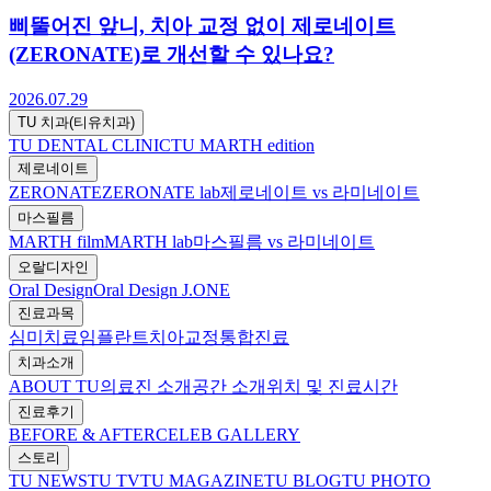
삐뚤어진 앞니, 치아 교정 없이 제로네이트
(ZERONATE)로 개선할 수 있나요?
2026.07.29
TU 치과(티유치과)
TU DENTAL CLINIC
TU MARTH edition
제로네이트
ZERONATE
ZERONATE lab
제로네이트 vs 라미네이트
마스필름
MARTH film
MARTH lab
마스필름 vs 라미네이트
오랄디자인
Oral Design
Oral Design J.ONE
진료과목
심미치료
임플란트
치아교정
통합진료
치과소개
ABOUT TU
의료진 소개
공간 소개
위치 및 진료시간
진료후기
BEFORE & AFTER
CELEB GALLERY
스토리
TU NEWS
TU TV
TU MAGAZINE
TU BLOG
TU PHOTO