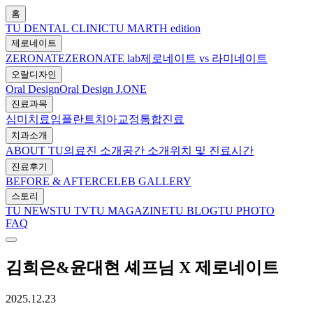
홈
TU DENTAL CLINIC
TU MARTH edition
제로네이트
ZERONATE
ZERONATE lab
제로네이트 vs 라미네이트
오랄디자인
Oral Design
Oral Design J.ONE
진료과목
심미치료
임플란트
치아교정
통합진료
치과소개
ABOUT TU
의료진 소개
공간 소개
위치 및 진료시간
진료후기
BEFORE & AFTER
CELEB GALLERY
스토리
TU NEWS
TU TV
TU MAGAZINE
TU BLOG
TU PHOTO
FAQ
김희은&윤대현 셰프님 X 제로네이트
2025.12.23