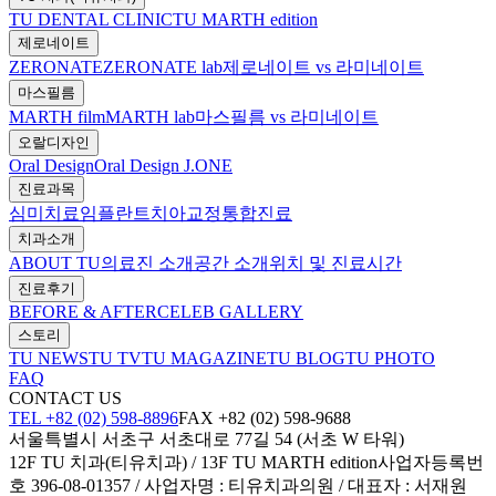
TU DENTAL CLINIC
TU MARTH edition
제로네이트
ZERONATE
ZERONATE lab
제로네이트 vs 라미네이트
마스필름
MARTH film
MARTH lab
마스필름 vs 라미네이트
오랄디자인
Oral Design
Oral Design J.ONE
진료과목
심미치료
임플란트
치아교정
통합진료
치과소개
ABOUT TU
의료진 소개
공간 소개
위치 및 진료시간
진료후기
BEFORE & AFTER
CELEB GALLERY
스토리
TU NEWS
TU TV
TU MAGAZINE
TU BLOG
TU PHOTO
FAQ
CONTACT US
TEL +82 (02) 598-8896
FAX +82 (02) 598-9688
서울특별시 서초구 서초대로 77길 54 (서초 W 타워)
12F TU 치과(티유치과) / 13F TU MARTH edition
사업자등록번
호 396-08-01357 / 사업자명 : 티유치과의원 / 대표자 : 서재원