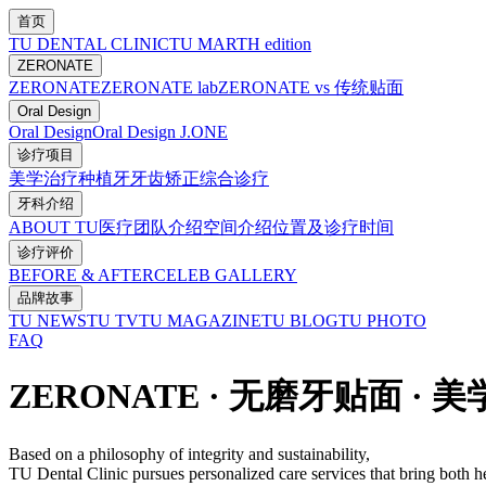
首页
TU DENTAL CLINIC
TU MARTH edition
ZERONATE
ZERONATE
ZERONATE lab
ZERONATE vs 传统贴面
Oral Design
Oral Design
Oral Design J.ONE
诊疗项目
美学治疗
种植牙
牙齿矫正
综合诊疗
牙科介绍
ABOUT TU
医疗团队介绍
空间介绍
位置及诊疗时间
诊疗评价
BEFORE & AFTER
CELEB GALLERY
品牌故事
TU NEWS
TU TV
TU MAGAZINE
TU BLOG
TU PHOTO
FAQ
ZERONATE · 无磨牙贴面 · 美
Based on a philosophy of integrity and sustainability,
TU Dental Clinic pursues personalized care services that bring both h