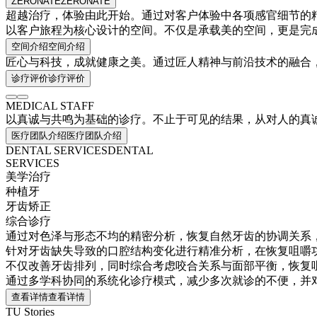
ZERONATE
ZERONATE
超越治疗，体验由此开始。
通过对客户体验中各项感官细节的
以客户旅程为核心设计的空间。
不仅是承载美的空间，更是完
空间介绍
空间介绍
匠心与科技，
成就健康之美。
通过匠人精神与前沿技术的融合
诊疗评价
诊疗评价
MEDICAL STAFF
以真诚与共鸣为基础的诊疗。
不止于可见的结果，从对人的真
医疗团队介绍
医疗团队介绍
DENTAL SERVICES
DENTAL
SERVICES
美学治疗
种植牙
牙齿矫正
综合诊疗
通过对色泽与形态不均的精密分析，恢复自然牙齿的协调关系
针对牙齿缺失导致的口腔结构变化进行精准分析，在恢复咀嚼
不仅改善牙齿排列，同时综合考虑咬合关系与面部平衡，恢复
通过多学科协同的系统化诊疗模式，减少多次就诊的不便，并
查看详情
查看详情
TU Stories