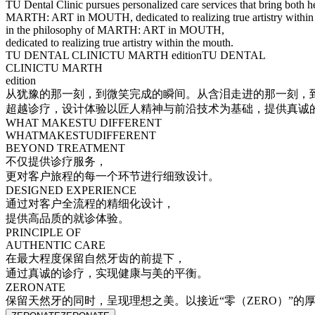
TU Dental Clinic pursues personalized care services that bring both h
MARTH: ART in MOUTH, dedicated to realizing true artistry within
in the philosophy of MARTH: ART in MOUTH,
dedicated to realizing true artistry within the mouth.
TU DENTAL CLINIC
TU MARTH edition
TU DENTAL
CLINIC
TU MARTH
edition
从犹豫的那一刻，到微笑完成的瞬间。
从含泪走进的那一刻，
超越诊疗，设计体验
以匠人精神与前沿技术为基础，提供真诚
WHAT MAKES
TU DIFFERENT
WHAT
MAKES
TU
DIFFERENT
BEYOND TREATMENT
不仅提供诊疗服务，
更对客户旅程的每一个环节进行细致设计。
DESIGNED EXPERIENCE
通过对客户全流程的精细化设计，
提供高品质的就诊体验。
PRINCIPLE OF
AUTHENTIC CARE
在最大程度保留自然牙齿的前提下，
通过真诚的诊疗，实现健康与美的平衡。
ZERONATE
保留天然牙的同时，
呈现理想之美。
以接近“零（ZERO）”