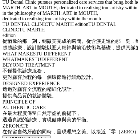
TU Dental Clinic pursues personalized care services that bring both h
MARTH: ART in MOUTH, dedicated to realizing true artistry within
in the philosophy of MARTH: ART in MOUTH,
dedicated to realizing true artistry within the mouth.
TU DENTAL CLINIC
TU MARTH edition
TU DENTAL
CLINIC
TU MARTH
edition
從猶豫的那一刻，到微笑完成的瞬間。
從含淚走進的那一刻，
超越診療，設計體驗
以匠人精神與前沿技術為基礎，提供真誠
WHAT MAKES
TU DIFFERENT
WHAT
MAKES
TU
DIFFERENT
BEYOND TREATMENT
不僅提供診療服務，
更對顧客旅程的每一個環節進行細緻設計。
DESIGNED EXPERIENCE
透過對顧客全流程的精細化設計，
提供高品質的就診體驗。
PRINCIPLE OF
AUTHENTIC CARE
在最大程度保留自然牙齒的前提下，
透過真誠的診療，實現健康與美的平衡。
ZERONATE
在保留自然牙齒的同時，
呈現理想之美。
以接近「零（ZER