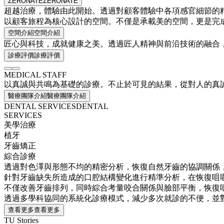
ZERONATE
ZERONATE
超越治療，體驗由此開始。
透過對顧客體驗中各項感官細節的
以顧客旅程為核心設計的空間。
不僅是承載美的空間，更是完
空間介紹
空間介紹
匠心與科技，
成就健康之美。
透過匠人精神與前沿技術的融合
診療評價
診療評價
MEDICAL STAFF
以真誠與共鳴為基礎的診療。
不止於可見的結果，從對人的真
醫療團隊介紹
醫療團隊介紹
DENTAL SERVICES
DENTAL
SERVICES
美學治療
植牙
牙齒矯正
綜合診療
透過對色澤與形態不均的精密分析，恢復自然牙齒的協調關係
針對牙齒缺失所造成的口腔結構變化進行精準分析，在恢復咀
不僅改善牙齒排列，同時綜合考量咬合關係與臉部平衡，恢復
透過多學科協同的系統化診療模式，減少多次就診的不便，並
查看更多
查看更多
TU Stories