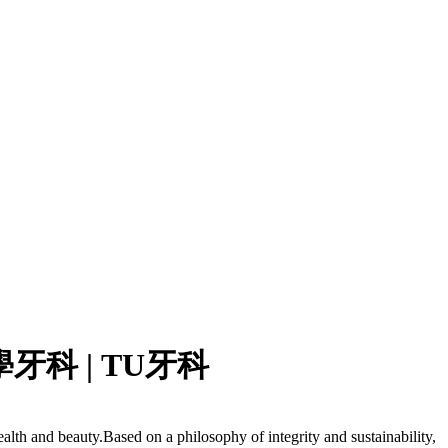
學牙科 | TU牙科
ealth and beauty.
Based on a philosophy of integrity and sustainability,