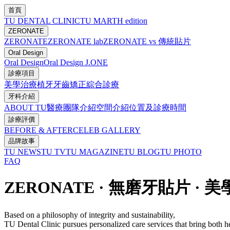
首頁
TU DENTAL CLINIC
TU MARTH edition
ZERONATE
ZERONATE
ZERONATE lab
ZERONATE vs 傳統貼片
Oral Design
Oral Design
Oral Design J.ONE
診療項目
美學治療
植牙
牙齒矯正
綜合診療
牙科介紹
ABOUT TU
醫療團隊介紹
空間介紹
位置及診療時間
診療評價
BEFORE & AFTER
CELEB GALLERY
品牌故事
TU NEWS
TU TV
TU MAGAZINE
TU BLOG
TU PHOTO
FAQ
ZERONATE · 無磨牙貼片 · 美
Based on a philosophy of integrity and sustainability,
TU Dental Clinic pursues personalized care services that bring both h