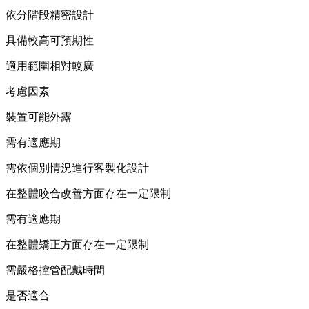
依分階段精密設計
具備較高可預期性
適用範圍相對較廣
考慮因素
裝置可能外露
需有適應期
需依個別情況進行客製化設計
在整體咬合改善方面存在一定限制
需有適應期
在整體矯正方面存在一定限制
需嚴格控管配戴時間
是否適合