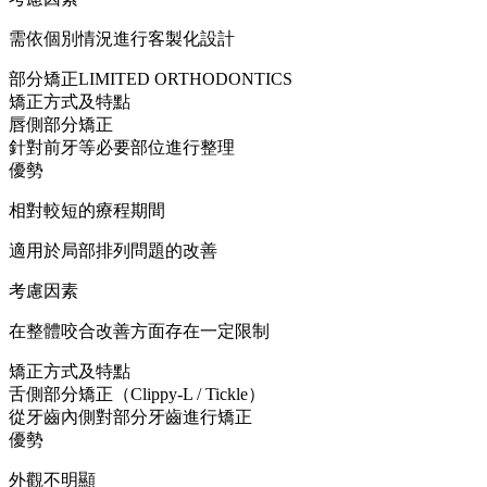
需依個別情況進行客製化設計
部分矯正
LIMITED ORTHODONTICS
矯正方式及特點
唇側部分矯正
針對前牙等必要部位進行整理
優勢
相對較短的療程期間
適用於局部排列問題的改善
考慮因素
在整體咬合改善方面存在一定限制
矯正方式及特點
舌側部分矯正（Clippy-L / Tickle）
從牙齒內側對部分牙齒進行矯正
優勢
外觀不明顯