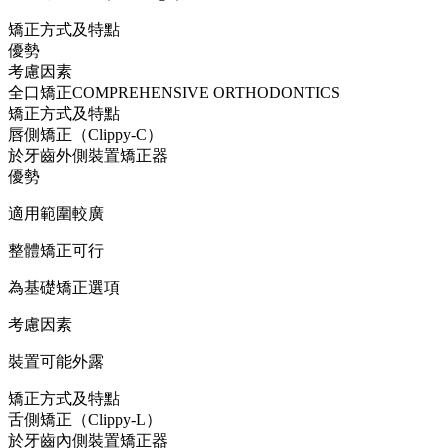
矯正方式及特點
優勢
考慮因素
全口矯正
COMPREHENSIVE ORTHODONTICS
矯正方式及特點
唇側矯正（Clippy-C）
於牙齒外側裝置矯正器
優勢
適用範圍較廣
整體矯正可行
為基礎矯正選項
考慮因素
裝置可能外露
矯正方式及特點
舌側矯正（Clippy-L）
於牙齒內側裝置矯正器