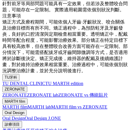
針對前牙等局部問題可能具有一定效果，但若涉及整體咬合問
題，可能存在一定限制。 實際適用範圍需依個別狀況判斷。
注意事項
矯正方式及療程期間，可能依個人牙齒·牙齦狀況、咬合關係
及治療目標而有所不同。
矯正過程中，為預防蛀牙及牙齦發
炎，良好的口腔清潔與定期檢查相當重要。
透明矯正中，配戴
時間等配合程度，可能影響治療效果。
部分矯正在特定目標下
具有較高效率，但在整體咬合改善方面可能存在一定限制。
部
分情況下，可能需搭配拔牙或牙齒間隙微調等方式，是否適用
將於診斷後決定。
矯正完成後，維持器的配戴及後續維護計
畫，對於維持治療效果相當重要。
治療過程中，可能依個別狀
況調整治療計畫，並於充分說明後進行。
TU牙科
TU DENTAL CLINIC
TU MARTH edition
ZERONATE
ZERONATE
ZERONATE lab
ZERONATE vs 傳統貼片
MARTH film
MARTH film
MARTH lab
MARTH film vs ZERONATE
Oral Design
Oral Design
Oral Design J.ONE
診療項目