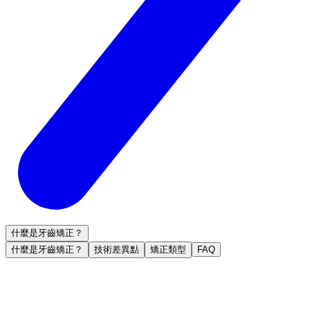
什麼是牙齒矯正？
什麼是牙齒矯正？
技術差異點
矯正類型
FAQ