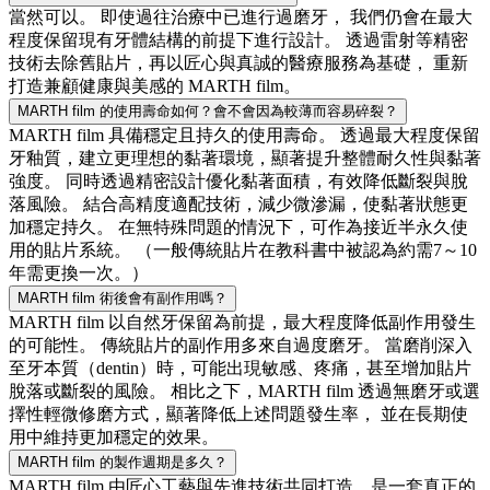
當然可以。 即使過往治療中已進行過磨牙， 我們仍會在最大
程度保留現有牙體結構的前提下進行設計。 透過雷射等精密
技術去除舊貼片，再以匠心與真誠的醫療服務為基礎， 重新
打造兼顧健康與美感的 MARTH film。
MARTH film 的使用壽命如何？會不會因為較薄而容易碎裂？
MARTH film 具備穩定且持久的使用壽命。 透過最大程度保留
牙釉質，建立更理想的黏著環境，顯著提升整體耐久性與黏著
強度。 同時透過精密設計優化黏著面積，有效降低斷裂與脫
落風險。 結合高精度適配技術，減少微滲漏，使黏著狀態更
加穩定持久。 在無特殊問題的情況下，可作為接近半永久使
用的貼片系統。 （一般傳統貼片在教科書中被認為約需7～10
年需更換一次。）
MARTH film 術後會有副作用嗎？
MARTH film 以自然牙保留為前提，最大程度降低副作用發生
的可能性。 傳統貼片的副作用多來自過度磨牙。 當磨削深入
至牙本質（dentin）時，可能出現敏感、疼痛，甚至增加貼片
脫落或斷裂的風險。 相比之下，MARTH film 透過無磨牙或選
擇性輕微修磨方式，顯著降低上述問題發生率， 並在長期使
用中維持更加穩定的效果。
MARTH film 的製作週期是多久？
MARTH film 由匠心工藝與先進技術共同打造，是一套真正的