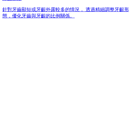
針對牙齒顯短或牙齦外露較多的情況， 透過精細調整牙齦形
態，優化牙齒與牙齦的比例關係。