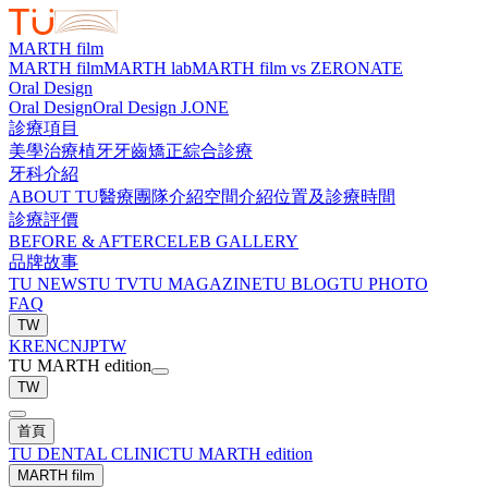
MARTH film
MARTH film
MARTH lab
MARTH film vs ZERONATE
Oral Design
Oral Design
Oral Design J.ONE
診療項目
美學治療
植牙
牙齒矯正
綜合診療
牙科介紹
ABOUT TU
醫療團隊介紹
空間介紹
位置及診療時間
診療評價
BEFORE & AFTER
CELEB GALLERY
品牌故事
TU NEWS
TU TV
TU MAGAZINE
TU BLOG
TU PHOTO
FAQ
TW
KR
EN
CN
JP
TW
TU MARTH edition
TW
首頁
TU DENTAL CLINIC
TU MARTH edition
MARTH film