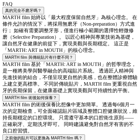
FAQ
真的完全不磨牙嗎？
MARTH film 始終以「最大程度保留自然牙」為核心理念。 在
條件允許的情況下，將採用無磨牙（Non-preparation）方式進
行； 如確有需要調整牙形，僅進行極小範圍的選擇性輕微修
磨（Selective Preparation）。 以匠心精神與專業技術為基礎，
讓自然牙在健康的前提下，實現美觀與長期穩定。 這正是
「MARTH: ART in MOUTH」的核心理念。
MARTH film 與傳統貼片有什麼不同？
MARTH film 基於「MARTH: ART in MOUTH」的哲學理念，
是一種將美學與醫學融合的高端貼片系統。 透過匠人精神與
先進技術的結合，不僅呈現更自然的美感，也在整體診療體驗
上建立更高標準。 不同於傳統貼片，MARTH film 更重視自然
牙的長期保留，在健康基礎上實現美觀與可持續性的平衡。
MARTH film 術後如何保養？
MARTH film 的術後保養比想像中更加簡單。 透過每6個月一
次的定期檢查，可全面確認貼片區域及整體口腔健康狀況，維
持長期穩定的口腔環境。 只需遵守基本的口腔衛生原則——
正確刷牙、定期洗牙即可。 同時建議避免對自然牙有害的不
良口腔習慣。
之前做的貼片可以更換為 MARTH film 嗎？