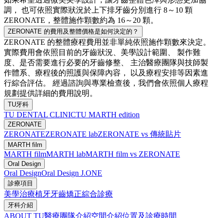
調， 也可依照實際狀況於上下排牙齒分別進行 8～10 顆
ZERONATE，整體施作顆數約為 16～20 顆。
ZERONATE 的費用及整體價格是如何決定的？
ZERONATE 的整體療程費用並非單純依照施作顆數來決定。
實際費用會依照目前的牙齒狀況、美學設計範圍、 製作難
度、是否需要進行必要的牙齒修整、 主治醫療團隊與技師製
作體系、療程後的照護與保障內容， 以及療程安排等因素進
行綜合評估。 經過諮詢與專業檢查後，我們會依照個人療程
規劃提供詳細的費用說明。
TU牙科
TU DENTAL CLINIC
TU MARTH edition
ZERONATE
ZERONATE
ZERONATE lab
ZERONATE vs 傳統貼片
MARTH film
MARTH film
MARTH lab
MARTH film vs ZERONATE
Oral Design
Oral Design
Oral Design J.ONE
診療項目
美學治療
植牙
牙齒矯正
綜合診療
牙科介紹
ABOUT TU
醫療團隊介紹
空間介紹
位置及診療時間