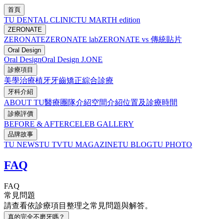
首頁
TU DENTAL CLINIC
TU MARTH edition
ZERONATE
ZERONATE
ZERONATE lab
ZERONATE vs 傳統貼片
Oral Design
Oral Design
Oral Design J.ONE
診療項目
美學治療
植牙
牙齒矯正
綜合診療
牙科介紹
ABOUT TU
醫療團隊介紹
空間介紹
位置及診療時間
診療評價
BEFORE & AFTER
CELEB GALLERY
品牌故事
TU NEWS
TU TV
TU MAGAZINE
TU BLOG
TU PHOTO
FAQ
FAQ
常見問題
請查看依診療項目整理之常見問題與解答。
真的完全不磨牙嗎？