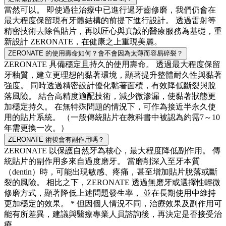
當然可以。 即使過往治療中已進行過牙齒修磨，我們仍會在
最大程度保留現有牙體結構的前提下進行設計。 透過雷射等
精密技術去除舊貼片，再以匠心與真誠的醫療服務為基礎，重
新設計 ZERONATE，在健康之上重現美麗。
ZERONATE 的使用壽命如何？會不會因為太薄而容易碎裂？
ZERONATE 具備穩定且持久的使用壽命。 透過最大程度保留
牙釉質，建立更理想的黏著環境，顯著提升整體耐久性與黏著
強度。 同時透過精密設計優化黏著面積，有效降低斷裂與脫
落風險。 結合高精度適配技術，減少微滲漏，使黏著狀態更
加穩定持久。 在無特殊問題的情況下，可作為接近半永久使
用的貼片系統。 （一般傳統貼片在教科書中被認為約需7～10
年需更換一次。）
ZERONATE 術後會有副作用嗎？
ZERONATE 以保護自然牙為核心，最大程度降低副作用。 傳
統貼片的副作用多來自過度磨牙。 當磨削深入至牙本質
（dentin）時，可能出現敏感、疼痛，甚至增加貼片脫落或斷
裂的風險。 相比之下，ZERONATE 透過無磨牙或選擇性輕微
修磨方式，顯著降低上述問題發生率， 並在長期使用中維持
更加穩定的效果。 * 但因個人情況不同，治療效果及副作用可
能有所差異，建議與醫療專業人員諮詢後，再決定是否接受治
療。