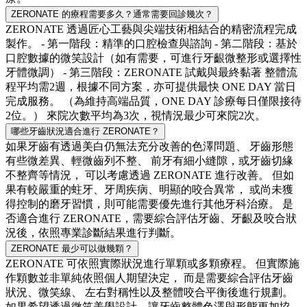
ZERONATE 的療程需要多久？通常需要回診幾次？
ZERONATE 透過匠心工藝與尖端技術相結合的精密流程完成
製作。 - 第一階段：精準的口腔檢查與諮詢 - 第二階段：基於
口腔數據的微笑設計（如有需要，可進行牙齦微整形或選擇性
牙體微調） - 第三階段：ZERONATE 試戴與最終黏著 整體流
程平均需2週，根據不同方案，亦可提供最快 ONE DAY 當日
完成服務。 （為維持高端品質，ONE DAY 診療每日僅限接待
2位。） 來院次數平均為3次，視情況最少可來院2次。
哪些牙齒狀況適合進行 ZERONATE？
如果牙齒有透過美白仍無法充分改善的色澤問題、 牙齒形態
有些微差異、輕微齒列不整、 前牙有細小縫隙，或牙齒切緣
不整齊等情況， 可以考慮透過 ZERONATE 進行改善。 但如
果有較嚴重的蛀牙、牙周疾病、明顯的咬合異常， 或尚未獲
得控制的磨牙習慣，則可能需要優先進行其他牙科治療。 是
否適合進行 ZERONATE，需要綜合評估牙齒、牙齦及咬合狀
況後，依照專業診斷結果進行判斷。
ZERONATE 最少可以做幾顆？
ZERONATE 可依照實際狀況進行單顆或多顆療程。 但實際施
作顆數並非單純依照個人期望決定， 而是需要綜合評估牙齒
狀況、微笑線、 左右對稱性以及整體咬合平衡後進行規劃。
如果希望透過微笑美學設計，讓牙齒整體色澤與形態更加協