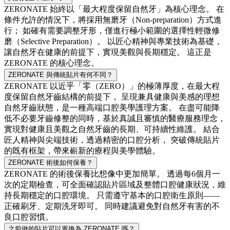
ZERONATE 始終以「最大程度保留自然牙」為核心理念。 在
條件允許的情況下，將採用無磨牙（Non-preparation）方式進
行； 如確有需要調整牙形，僅進行極小範圍的選擇性輕微修
磨（Selective Preparation）。 以匠心精神與專業技術為基礎，
讓自然牙在健康的前提下，實現美觀與長期穩定。 這正是
ZERONATE 的核心理念。
ZERONATE 與傳統貼片有何不同？
ZERONATE 以近乎「零（ZERO）」的極薄厚度，在最大程
度保留自然牙齒結構的前提下， 呈現兼具健康與美感的理想
自然牙齒狀態，是一種高端口腔美學護理方案。 在盡可能降
低不必要牙齒修整的同時，基於真誠且審慎的醫療服務理念，
實現對健康且美觀之自然牙齒的長期、可持續性維護。 結合
匠人精神與尖端技術，透過精密的口腔分析， 突破傳統貼片
的既有框架，帶來嶄新的療程與美學體驗。
ZERONATE 術後如何保養？
ZERONATE 的術後保養比想像中更加簡單。 透過每6個月一
次的定期檢查，可全面確認貼片區域及整體口腔健康狀況，維
持長期穩定的口腔環境。 只需遵守基本的口腔衛生原則——
正確刷牙、定期洗牙即可。 同時建議避免對自然牙有害的不
良口腔習慣。
之前做的貼片可以更換為 ZERONATE 嗎？