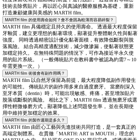
技術去除舊貼片，再以匠心與真誠的醫療服務為基礎， 重新
打造兼顧健康與美感的 MARTH film。
MARTH film 的使用壽命如何？會不會因為較薄而容易碎裂？
MARTH film 具備穩定且持久的使用壽命。 透過最大程度保留
牙釉質，建立更理想的黏著環境，顯著提升整體耐久性與黏著
強度。 同時透過精密設計優化黏著面積，有效降低斷裂與脫
落風險。 結合高精度適配技術，減少微滲漏，使黏著狀態更
加穩定持久。 在無特殊問題的情況下，可作為接近半永久使
用的貼片系統。 （一般傳統貼片在教科書中被認為約需7～10
年需更換一次。）
MARTH film 術後會有副作用嗎？
MARTH film 以自然牙保留為前提，最大程度降低副作用發生
的可能性。 傳統貼片的副作用多來自過度磨牙。 當磨削深入
至牙本質（dentin）時，可能出現敏感、疼痛，甚至增加貼片
脫落或斷裂的風險。 相比之下，MARTH film 透過無磨牙或選
擇性輕微修磨方式，顯著降低上述問題發生率， 並在長期使
用中維持更加穩定的效果。
MARTH film 的製作週期是多久？
MARTH film 由匠心工藝與先進技術共同打造，是一套真正的
高端定制體系。 在貫徹「MARTH: ART in MOUTH」理念的