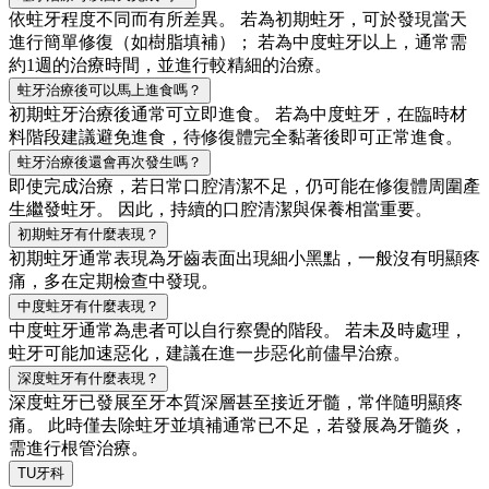
依蛀牙程度不同而有所差異。 若為初期蛀牙，可於發現當天
進行簡單修復（如樹脂填補）； 若為中度蛀牙以上，通常需
約1週的治療時間，並進行較精細的治療。
蛀牙治療後可以馬上進食嗎？
初期蛀牙治療後通常可立即進食。 若為中度蛀牙，在臨時材
料階段建議避免進食，待修復體完全黏著後即可正常進食。
蛀牙治療後還會再次發生嗎？
即使完成治療，若日常口腔清潔不足，仍可能在修復體周圍產
生繼發蛀牙。 因此，持續的口腔清潔與保養相當重要。
初期蛀牙有什麼表現？
初期蛀牙通常表現為牙齒表面出現細小黑點，一般沒有明顯疼
痛，多在定期檢查中發現。
中度蛀牙有什麼表現？
中度蛀牙通常為患者可以自行察覺的階段。 若未及時處理，
蛀牙可能加速惡化，建議在進一步惡化前儘早治療。
深度蛀牙有什麼表現？
深度蛀牙已發展至牙本質深層甚至接近牙髓，常伴隨明顯疼
痛。 此時僅去除蛀牙並填補通常已不足，若發展為牙髓炎，
需進行根管治療。
TU牙科