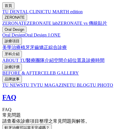
首頁
TU DENTAL CLINIC
TU MARTH edition
ZERONATE
ZERONATE
ZERONATE lab
ZERONATE vs 傳統貼片
Oral Design
Oral Design
Oral Design J.ONE
診療項目
美學治療
植牙
牙齒矯正
綜合診療
牙科介紹
ABOUT TU
醫療團隊介紹
空間介紹
位置及診療時間
診療評價
BEFORE & AFTER
CELEB GALLERY
品牌故事
TU NEWS
TU TV
TU MAGAZINE
TU BLOG
TU PHOTO
FAQ
FAQ
常見問題
請查看依診療項目整理之常見問題與解答。
蛀牙治療可以當天完成嗎？