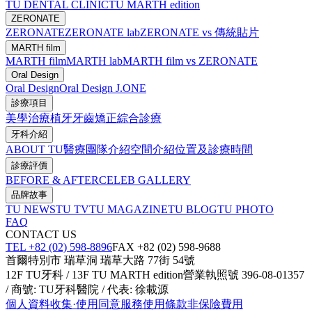
TU DENTAL CLINIC
TU MARTH edition
ZERONATE
ZERONATE
ZERONATE lab
ZERONATE vs 傳統貼片
MARTH film
MARTH film
MARTH lab
MARTH film vs ZERONATE
Oral Design
Oral Design
Oral Design J.ONE
診療項目
美學治療
植牙
牙齒矯正
綜合診療
牙科介紹
ABOUT TU
醫療團隊介紹
空間介紹
位置及診療時間
診療評價
BEFORE & AFTER
CELEB GALLERY
品牌故事
TU NEWS
TU TV
TU MAGAZINE
TU BLOG
TU PHOTO
FAQ
CONTACT US
TEL +82 (02) 598-8896
FAX +82 (02) 598-9688
首爾特別市 瑞草洞 瑞草大路 77街 54號
12F TU牙科 / 13F TU MARTH edition
營業執照號 396-08-01357
/ 商號: TU牙科醫院 / 代表: 徐載源
個人資料收集·使用同意
服務使用條款
非保險費用