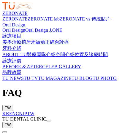
ZERONATE
ZERONATE
ZERONATE lab
ZERONATE vs 傳統貼片
Oral Design
Oral Design
Oral Design J.ONE
診療項目
美學治療
植牙
牙齒矯正
綜合診療
牙科介紹
ABOUT TU
醫療團隊介紹
空間介紹
位置及診療時間
診療評價
BEFORE & AFTER
CELEB GALLERY
品牌故事
TU NEWS
TU TV
TU MAGAZINE
TU BLOG
TU PHOTO
FAQ
TW
KR
EN
CN
JP
TW
TU DENTAL CLINIC
TW