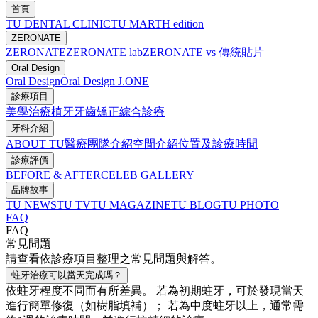
首頁
TU DENTAL CLINIC
TU MARTH edition
ZERONATE
ZERONATE
ZERONATE lab
ZERONATE vs 傳統貼片
Oral Design
Oral Design
Oral Design J.ONE
診療項目
美學治療
植牙
牙齒矯正
綜合診療
牙科介紹
ABOUT TU
醫療團隊介紹
空間介紹
位置及診療時間
診療評價
BEFORE & AFTER
CELEB GALLERY
品牌故事
TU NEWS
TU TV
TU MAGAZINE
TU BLOG
TU PHOTO
FAQ
FAQ
常見問題
請查看依診療項目整理之常見問題與解答。
蛀牙治療可以當天完成嗎？
依蛀牙程度不同而有所差異。 若為初期蛀牙，可於發現當天
進行簡單修復（如樹脂填補）； 若為中度蛀牙以上，通常需