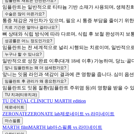
임플란트 재료는 안전한가요?
임플란트는 일반적으로 티타늄 기반 소재가 사용되며, 생체친화성
수술은 많이 아픈가요?
통증 체감은 개인차가 있으며, 필요 시 통증 부담을 줄이기 위한
치료 기간은 얼마나 걸리나요?
뼈 상태와 식립 방식에 따라 다르며, 식립 후 보철 완성까지 보통
성공률은 어느 정도인가요?
임플란트는 전 세계적으로 널리 시행되는 치료이며, 일반적으로 높
누구나 할 수 있나요?
일반적으로 성장 완료 이후(대개 18세 이후) 가능하며, 당뇨·
앞니 임플란트는 왜 더 섬세한가요?
앞니는 잇몸 라인과 색감이 결과에 큰 영향을 줍니다. 심미 옵
임플란트 후 관리가 왜 중요한가요?
임플란트도 잇몸 질환(임플란트 주위염 등)의 영향을 받을 수 
TU 치과(티유치과)
TU DENTAL CLINIC
TU MARTH edition
제로네이트
ZERONATE
ZERONATE lab
제로네이트 vs 라미네이트
마스필름
MARTH film
MARTH lab
마스필름 vs 라미네이트