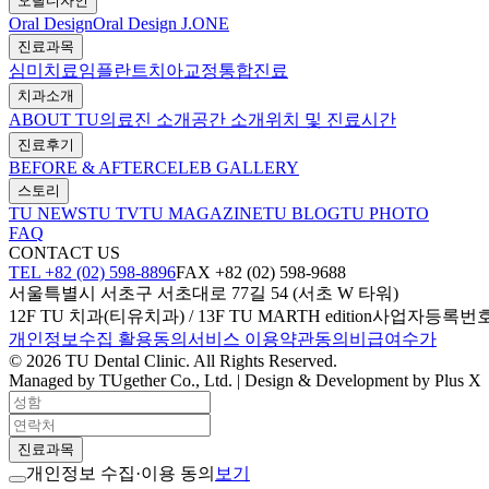
오랄디자인
Oral Design
Oral Design J.ONE
진료과목
심미치료
임플란트
치아교정
통합진료
치과소개
ABOUT TU
의료진 소개
공간 소개
위치 및 진료시간
진료후기
BEFORE & AFTER
CELEB GALLERY
스토리
TU NEWS
TU TV
TU MAGAZINE
TU BLOG
TU PHOTO
FAQ
CONTACT US
TEL +82 (02) 598-8896
FAX +82 (02) 598-9688
서울특별시 서초구 서초대로 77길 54 (서초 W 타워)
12F TU 치과(티유치과) / 13F TU MARTH edition
사업자등록번호 39
개인정보수집 활용동의
서비스 이용약관동의
비급여수가
© 2026 TU Dental Clinic. All Rights Reserved.
Managed by TUgether Co., Ltd. | Design & Development by Plus X
진료과목
개인정보 수집·이용 동의
보기