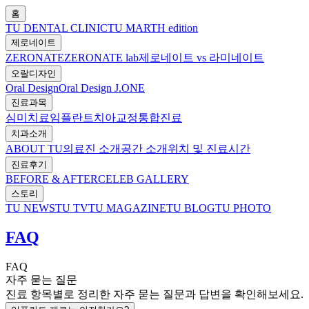
홈
TU DENTAL CLINIC
TU MARTH edition
제로네이트
ZERONATE
ZERONATE lab
제로네이트 vs 라미네이트
오랄디자인
Oral Design
Oral Design J.ONE
진료과목
심미치료
임플란트
치아교정
통합진료
치과소개
ABOUT TU
의료진 소개
공간 소개
위치 및 진료시간
진료후기
BEFORE & AFTER
CELEB GALLERY
스토리
TU NEWS
TU TV
TU MAGAZINE
TU BLOG
TU PHOTO
FAQ
FAQ
자주 묻는 질문
진료 항목별로 정리한 자주 묻는 질문과 답변을 확인해보세요.