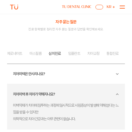
FAQ
TU DENTAL CLINIC
KR
자주 묻는 질문
진료 항목별로 정리한 자주 묻는 질문과 답변을 확인해보세요.
제로네이트
마스필름
심미진료
임플란트
치아교정
통합진료
치아미백은 안시리나요?
치아미백 후 치아가 약해지나요?
미백약재가 치아에 침투하는 과정에 일시적으로 시림증상이 발생해 약해졌다는 느
낌을 받을 수 있지만
의학적으로 치아 건강과는 아무 관련이 없습니다.