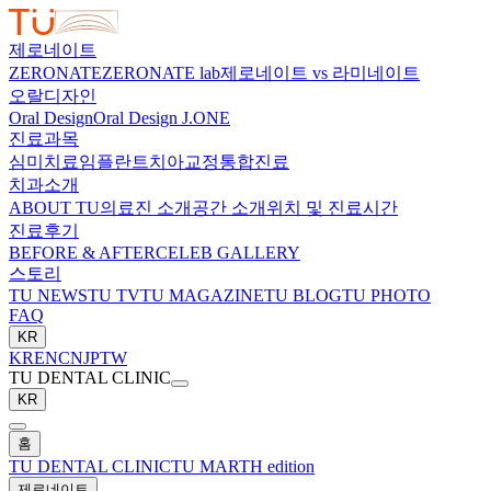
제로네이트
ZERONATE
ZERONATE lab
제로네이트 vs 라미네이트
오랄디자인
Oral Design
Oral Design J.ONE
진료과목
심미치료
임플란트
치아교정
통합진료
치과소개
ABOUT TU
의료진 소개
공간 소개
위치 및 진료시간
진료후기
BEFORE & AFTER
CELEB GALLERY
스토리
TU NEWS
TU TV
TU MAGAZINE
TU BLOG
TU PHOTO
FAQ
KR
KR
EN
CN
JP
TW
TU DENTAL CLINIC
KR
홈
TU DENTAL CLINIC
TU MARTH edition
제로네이트