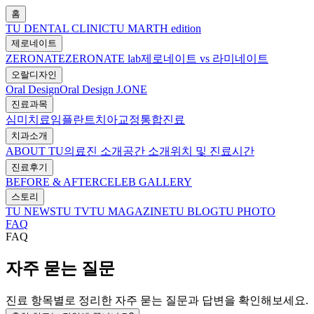
홈
TU DENTAL CLINIC
TU MARTH edition
제로네이트
ZERONATE
ZERONATE lab
제로네이트 vs 라미네이트
오랄디자인
Oral Design
Oral Design J.ONE
진료과목
심미치료
임플란트
치아교정
통합진료
치과소개
ABOUT TU
의료진 소개
공간 소개
위치 및 진료시간
진료후기
BEFORE & AFTER
CELEB GALLERY
스토리
TU NEWS
TU TV
TU MAGAZINE
TU BLOG
TU PHOTO
FAQ
FAQ
자주 묻는 질문
진료 항목별로 정리한 자주 묻는 질문과 답변을 확인해보세요.