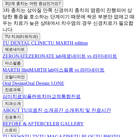
3단계 충치는 어떤 증상인가요?
3차 충치는 상아질 안쪽 신경까지 충치의 염증이 진행되어 상
당한 통증을 호소하는 단계이기 때문에 썩은 부분만 없애고 때
우는 치료가 늦은 상태여서 치수염의 경우 신경치료가 필요합
니다.
TU 치과(티유치과)
TU DENTAL CLINIC
TU MARTH edition
제로네이트
ZERONATE
ZERONATE lab
제로네이트 vs 라미네이트
마스필름
MARTH film
MARTH lab
마스필름 vs 라미네이트
오랄디자인
Oral Design
Oral Design J.ONE
진료과목
심미치료
임플란트
치아교정
통합진료
치과소개
ABOUT TU
의료진 소개
공간 소개
위치 및 진료시간
진료후기
BEFORE & AFTER
CELEB GALLERY
스토리
TU NEWS
TU TV
TU MAGAZINE
TU BLOG
TU PHOTO