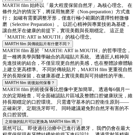
MARTH film 始終以「最大程度保留自然牙」為核心理念。 在
條件允許的情況下，將採用無磨牙（Non-preparation）方式進
行； 如確有需要調整牙形，僅進行極小範圍的選擇性輕微修
磨（Selective Preparation）。 以匠心精神與專業技術為基礎，
讓自然牙在健康的前提下，實現美觀與長期穩定。 這正是
「MARTH: ART in MOUTH」的核心理念。
MARTH film 與傳統貼片有什麼不同？
MARTH film 基於「MARTH: ART in MOUTH」的哲學理念，
是一種將美學與醫學融合的高端貼片系統。 透過匠人精神與
先進技術的結合，不僅呈現更自然的美感，也在整體診療體驗
上建立更高標準。 不同於傳統貼片，MARTH film 更重視自然
牙的長期保留，在健康基礎上實現美觀與可持續性的平衡。
MARTH film 術後如何保養？
MARTH film 的術後保養比想像中更加簡單。 透過每6個月一
次的定期檢查，可全面確認貼片區域及整體口腔健康狀況，維
持長期穩定的口腔環境。 只需遵守基本的口腔衛生原則——
正確刷牙、定期洗牙即可。 同時建議避免對自然牙有害的不
良口腔習慣。
之前做的貼片可以更換為 MARTH film 嗎？
當然可以。 即使過往治療中已進行過磨牙， 我們仍會在最大
程度保留現有牙體結構的前提下進行設計。 透過雷射等精密