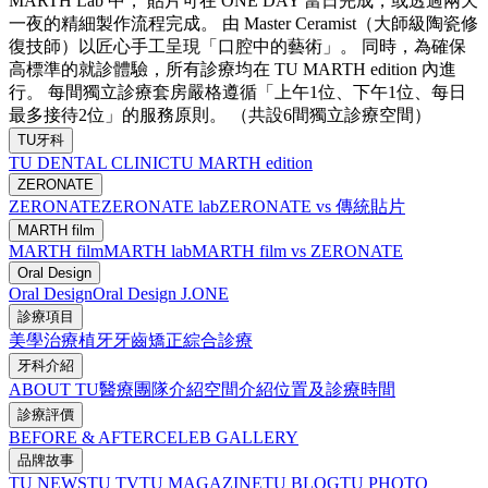
MARTH Lab 中， 貼片可在 ONE DAY 當日完成，或透過兩天
一夜的精細製作流程完成。 由 Master Ceramist（大師級陶瓷修
復技師）以匠心手工呈現「口腔中的藝術」。 同時，為確保
高標準的就診體驗，所有診療均在 TU MARTH edition 內進
行。 每間獨立診療套房嚴格遵循「上午1位、下午1位、每日
最多接待2位」的服務原則。 （共設6間獨立診療空間）
TU牙科
TU DENTAL CLINIC
TU MARTH edition
ZERONATE
ZERONATE
ZERONATE lab
ZERONATE vs 傳統貼片
MARTH film
MARTH film
MARTH lab
MARTH film vs ZERONATE
Oral Design
Oral Design
Oral Design J.ONE
診療項目
美學治療
植牙
牙齒矯正
綜合診療
牙科介紹
ABOUT TU
醫療團隊介紹
空間介紹
位置及診療時間
診療評價
BEFORE & AFTER
CELEB GALLERY
品牌故事
TU NEWS
TU TV
TU MAGAZINE
TU BLOG
TU PHOTO