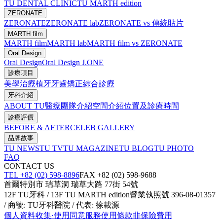
TU DENTAL CLINIC
TU MARTH edition
ZERONATE
ZERONATE
ZERONATE lab
ZERONATE vs 傳統貼片
MARTH film
MARTH film
MARTH lab
MARTH film vs ZERONATE
Oral Design
Oral Design
Oral Design J.ONE
診療項目
美學治療
植牙
牙齒矯正
綜合診療
牙科介紹
ABOUT TU
醫療團隊介紹
空間介紹
位置及診療時間
診療評價
BEFORE & AFTER
CELEB GALLERY
品牌故事
TU NEWS
TU TV
TU MAGAZINE
TU BLOG
TU PHOTO
FAQ
CONTACT US
TEL +82 (02) 598-8896
FAX +82 (02) 598-9688
首爾特別市 瑞草洞 瑞草大路 77街 54號
12F TU牙科 / 13F TU MARTH edition
營業執照號 396-08-01357
/ 商號: TU牙科醫院 / 代表: 徐載源
個人資料收集·使用同意
服務使用條款
非保險費用