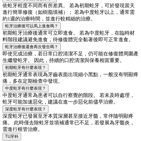
依蛀牙程度不同而有所差異。 若為初期蛀牙，可於發現當天
進行簡單修復（如樹脂填補）； 若為中度蛀牙以上，通常需
約1週的治療時間，並進行較精細的治療。
蛀牙治療後可以馬上進食嗎？
初期蛀牙治療後通常可立即進食。 若為中度蛀牙，在臨時材
料階段建議避免進食，待修復體完全黏著後即可正常進食。
蛀牙治療後還會再次發生嗎？
即使完成治療，若日常口腔清潔不足，仍可能在修復體周圍產
生繼發蛀牙。 因此，持續的口腔清潔與保養相當重要。
初期蛀牙有什麼表現？
初期蛀牙通常表現為牙齒表面出現細小黑點，一般沒有明顯疼
痛，多在定期檢查中發現。
中度蛀牙有什麼表現？
中度蛀牙通常為患者可以自行察覺的階段。 若未及時處理，
蛀牙可能加速惡化，建議在進一步惡化前儘早治療。
深度蛀牙有什麼表現？
深度蛀牙已發展至牙本質深層甚至接近牙髓，常伴隨明顯疼
痛。 此時僅去除蛀牙並填補通常已不足，若發展為牙髓炎，
需進行根管治療。
TU牙科