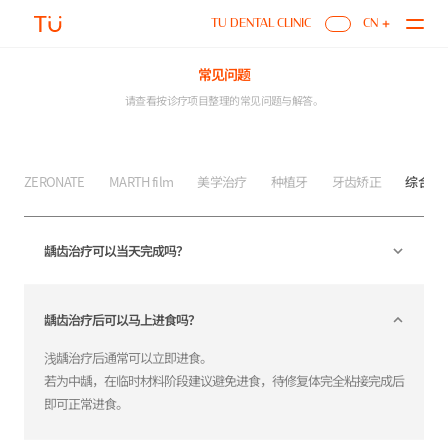
FAQ
TU DENTAL CLINIC
CN
常见问题
请查看按诊疗项目整理的常见问题与解答。
ZERONATE
MARTH film
美学治疗
种植牙
牙齿矫正
综合牙
龋齿治疗可以当天完成吗？
龋齿治疗后可以马上进食吗？
浅龋治疗后通常可以立即进食。
若为中龋，在临时材料阶段建议避免进食，待修复体完全粘接完成后
即可正常进食。