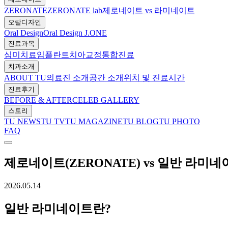
ZERONATE
ZERONATE lab
제로네이트 vs 라미네이트
오랄디자인
Oral Design
Oral Design J.ONE
진료과목
심미치료
임플란트
치아교정
통합진료
치과소개
ABOUT TU
의료진 소개
공간 소개
위치 및 진료시간
진료후기
BEFORE & AFTER
CELEB GALLERY
스토리
TU NEWS
TU TV
TU MAGAZINE
TU BLOG
TU PHOTO
FAQ
제로네이트(ZERONATE) vs 일반 라미네
2026.05.14
일반 라미네이트란?