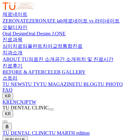
제로네이트
ZERONATE
ZERONATE lab
제로네이트 vs 라미네이트
오랄디자인
Oral Design
Oral Design J.ONE
진료과목
심미치료
임플란트
치아교정
통합진료
치과소개
ABOUT TU
의료진 소개
공간 소개
위치 및 진료시간
진료후기
BEFORE & AFTER
CELEB GALLERY
스토리
TU NEWS
TU TV
TU MAGAZINE
TU BLOG
TU PHOTO
FAQ
KR
KR
EN
CN
JP
TW
TU DENTAL CLINIC
KR
홈
TU DENTAL CLINIC
TU MARTH edition
제로네이트