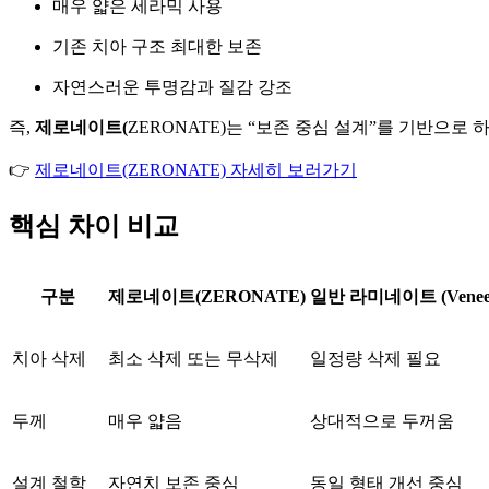
매우 얇은 세라믹 사용
기존 치아 구조 최대한 보존
자연스러운 투명감과 질감 강조
즉,
제로네이트(
ZERONATE)는 “보존 중심 설계”를 기반으로
👉
제로네이트(ZERONATE) 자세히 보러가기
핵심 차이 비교
구분
제로네이트(ZERONATE)
일반 라미네이트 (Veneer
치아 삭제
최소 삭제 또는 무삭제
일정량 삭제 필요
두께
매우 얇음
상대적으로 두꺼움
설계 철학
자연치 보존 중심
동일 형태 개선 중심