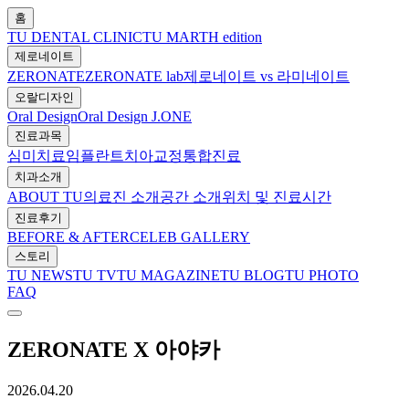
홈
TU DENTAL CLINIC
TU MARTH edition
제로네이트
ZERONATE
ZERONATE lab
제로네이트 vs 라미네이트
오랄디자인
Oral Design
Oral Design J.ONE
진료과목
심미치료
임플란트
치아교정
통합진료
치과소개
ABOUT TU
의료진 소개
공간 소개
위치 및 진료시간
진료후기
BEFORE & AFTER
CELEB GALLERY
스토리
TU NEWS
TU TV
TU MAGAZINE
TU BLOG
TU PHOTO
FAQ
ZERONATE X 아야카
2026.04.20