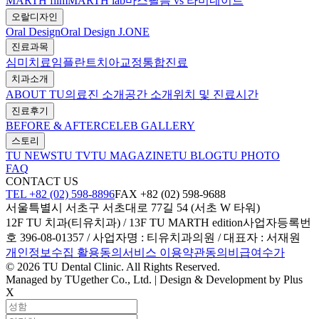
MARTH film
MARTH lab
마스필름 vs 라미네이트
오랄디자인
Oral Design
Oral Design J.ONE
진료과목
심미치료
임플란트
치아교정
통합진료
치과소개
ABOUT TU
의료진 소개
공간 소개
위치 및 진료시간
진료후기
BEFORE & AFTER
CELEB GALLERY
스토리
TU NEWS
TU TV
TU MAGAZINE
TU BLOG
TU PHOTO
FAQ
CONTACT US
TEL +82 (02) 598-8896
FAX +82 (02) 598-9688
서울특별시 서초구 서초대로 77길 54 (서초 W 타워)
12F TU 치과(티유치과) / 13F TU MARTH edition
사업자등록번
호 396-08-01357 / 사업자명 : 티유치과의원 / 대표자 : 서재원
개인정보수집 활용동의
서비스 이용약관동의
비급여수가
© 2026 TU Dental Clinic. All Rights Reserved.
Managed by TUgether Co., Ltd. | Design & Development by Plus
X