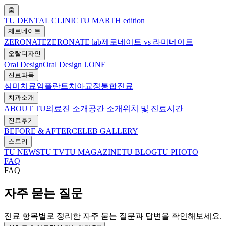
홈
TU DENTAL CLINIC
TU MARTH edition
제로네이트
ZERONATE
ZERONATE lab
제로네이트 vs 라미네이트
오랄디자인
Oral Design
Oral Design J.ONE
진료과목
심미치료
임플란트
치아교정
통합진료
치과소개
ABOUT TU
의료진 소개
공간 소개
위치 및 진료시간
진료후기
BEFORE & AFTER
CELEB GALLERY
스토리
TU NEWS
TU TV
TU MAGAZINE
TU BLOG
TU PHOTO
FAQ
FAQ
자주 묻는 질문
진료 항목별로 정리한 자주 묻는 질문과 답변을 확인해보세요.