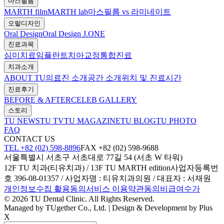
마스필름
MARTH film
MARTH lab
마스필름 vs 라미네이트
오랄디자인
Oral Design
Oral Design J.ONE
진료과목
심미치료
임플란트
치아교정
통합진료
치과소개
ABOUT TU
의료진 소개
공간 소개
위치 및 진료시간
진료후기
BEFORE & AFTER
CELEB GALLERY
스토리
TU NEWS
TU TV
TU MAGAZINE
TU BLOG
TU PHOTO
FAQ
CONTACT US
TEL +82 (02) 598-8896
FAX +82 (02) 598-9688
서울특별시 서초구 서초대로 77길 54 (서초 W 타워)
12F TU 치과(티유치과) / 13F TU MARTH edition
사업자등록번
호 396-08-01357 / 사업자명 : 티유치과의원 / 대표자 : 서재원
개인정보수집 활용동의
서비스 이용약관동의
비급여수가
© 2026 TU Dental Clinic. All Rights Reserved.
Managed by TUgether Co., Ltd. | Design & Development by Plus
X