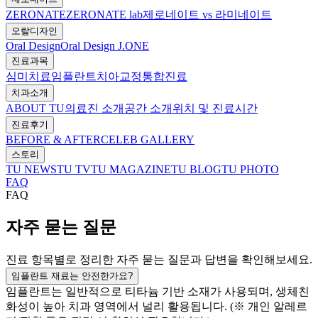
ZERONATE
ZERONATE lab
제로네이트 vs 라미네이트
오랄디자인
Oral Design
Oral Design J.ONE
진료과목
심미치료
임플란트
치아교정
통합진료
치과소개
ABOUT TU
의료진 소개
공간 소개
위치 및 진료시간
진료후기
BEFORE & AFTER
CELEB GALLERY
스토리
TU NEWS
TU TV
TU MAGAZINE
TU BLOG
TU PHOTO
FAQ
FAQ
자주 묻는 질문
진료 항목별로 정리한 자주 묻는 질문과 답변을 확인해보세요.
임플란트 재료는 안전한가요?
임플란트는 일반적으로 티타늄 기반 소재가 사용되며, 생체친
화성이 높아 치과 영역에서 널리 활용됩니다. (※ 개인 알레르