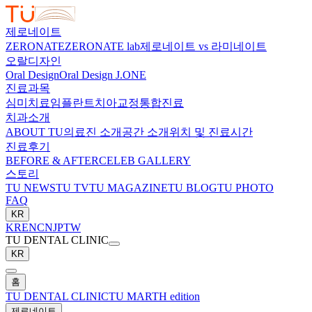
제로네이트
ZERONATE
ZERONATE lab
제로네이트 vs 라미네이트
오랄디자인
Oral Design
Oral Design J.ONE
진료과목
심미치료
임플란트
치아교정
통합진료
치과소개
ABOUT TU
의료진 소개
공간 소개
위치 및 진료시간
진료후기
BEFORE & AFTER
CELEB GALLERY
스토리
TU NEWS
TU TV
TU MAGAZINE
TU BLOG
TU PHOTO
FAQ
KR
KR
EN
CN
JP
TW
TU DENTAL CLINIC
KR
홈
TU DENTAL CLINIC
TU MARTH edition
제로네이트