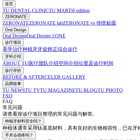
首页
TU DENTAL CLINIC
TU MARTH edition
ZERONATE
ZERONATE
ZERONATE lab
ZERONATE vs 传统贴面
Oral Design
Oral Design
Oral Design J.ONE
诊疗项目
美学治疗
种植牙
牙齿矫正
综合诊疗
牙科介绍
ABOUT TU
医疗团队介绍
空间介绍
位置及诊疗时间
诊疗评价
BEFORE & AFTER
CELEB GALLERY
品牌故事
TU NEWS
TU TV
TU MAGAZINE
TU BLOG
TU PHOTO
FAQ
FAQ
常见问题
请查看按诊疗项目整理的常见问题与解答。
种植牙材料安全吗？
种植体通常采用钛基底材料，具有良好的生物相容性，已在牙科
手术会很疼吗？