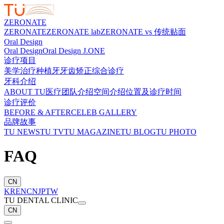
ZERONATE
ZERONATE
ZERONATE lab
ZERONATE vs 传统贴面
Oral Design
Oral Design
Oral Design J.ONE
诊疗项目
美学治疗
种植牙
牙齿矫正
综合诊疗
牙科介绍
ABOUT TU
医疗团队介绍
空间介绍
位置及诊疗时间
诊疗评价
BEFORE & AFTER
CELEB GALLERY
品牌故事
TU NEWS
TU TV
TU MAGAZINE
TU BLOG
TU PHOTO
FAQ
CN
KR
EN
CN
JP
TW
TU DENTAL CLINIC
CN