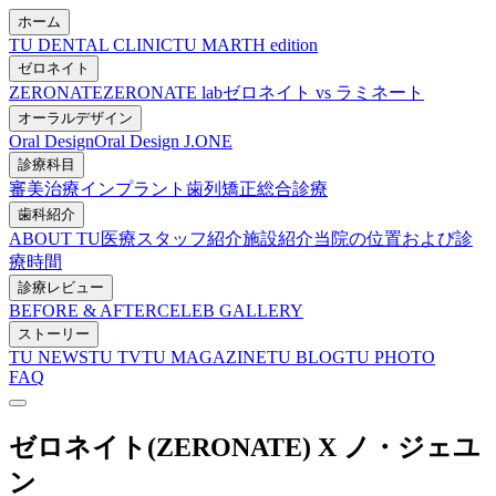
ホーム
TU DENTAL CLINIC
TU MARTH edition
ゼロネイト
ZERONATE
ZERONATE lab
ゼロネイト vs ラミネート
オーラルデザイン
Oral Design
Oral Design J.ONE
診療科目
審美治療
インプラント
歯列矯正
総合診療
歯科紹介
ABOUT TU
医療スタッフ紹介
施設紹介
当院の位置および診
療時間
診療レビュー
BEFORE & AFTER
CELEB GALLERY
ストーリー
TU NEWS
TU TV
TU MAGAZINE
TU BLOG
TU PHOTO
FAQ
ゼロネイト(ZERONATE) X ノ・ジェユ
ン