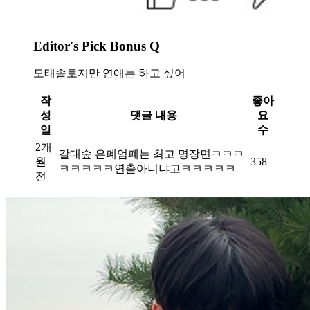
Editor's Pick Bonus Q
모태솔로지만 연애는 하고 싶어
작
좋아
성
댓글 내용
요
일
수
2개
갈대숲 은폐엄폐는 최고 명장면ㅋㅋㅋ
월
358
ㅋㅋㅋㅋㅋ연출아니냐고ㅋㅋㅋㅋㅋ
전